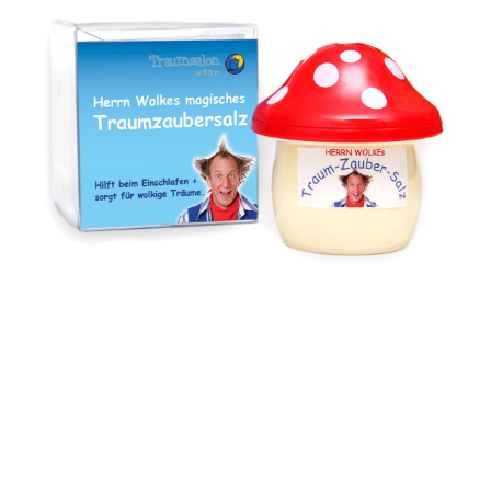
über Deinen Schatten,
inkl. 7 % MwSt.
Jonas!
zzgl.
Versandkosten
5,95
€
inkl. 7 % MwSt.
zzgl.
Versandkosten
Kontakt
Traumsalon edition GbR
Rolf Barth (Geschäftsführer)
Gleditschstr.46
10781 Berlin
Telefon: 0170 903 9404