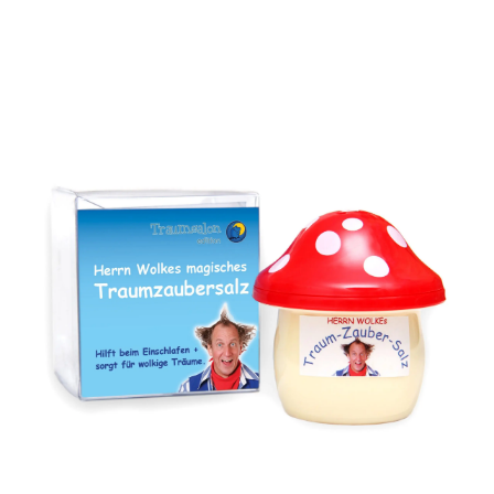
Herr Wolke und der
HERR WOLKE –
Bewegungskaiser
„DORLES OMA
12,95
€
12,95
€
inkl. 7 % MwSt.
inkl. 7 % MwSt.
zzgl.
Versandkosten
zzgl.
Versandkosten