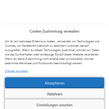
Telefon: 0170 903 9404
info@traum-salon.de
Verlagsauslieferung
Cookie-Zustimmung verwalten
RUNGE Verlagsauslieferung
Um dir ein optimales Erlebnis zu bieten, verwenden wir Technologien wie
Cookies, um Geräteinformationen zu speichern und/oder darauf
Bergstraße 2
zuzugreifen. Wenn du diesen Technologien zustimmst, können wir Daten
D-33803 Steinhagen
wie das Surfverhalten oder eindeutige IDs auf dieser Website verarbeiten.
Tel.: 05204 / 998 – 443
Wenn du deine Zustimmung nicht erteilst oder zurückziehst, können
Fax: 05204 / 998 – 114
bestimmte Merkmale und Funktionen beeinträchtigt werden.
Dienste verwalten
Newsletter
Akzeptieren
Ablehnen
Jetzt Anmelden
Einstellungen ansehen
IMPRESSUM
/
DATENSCHUTZERKLÄRUNG